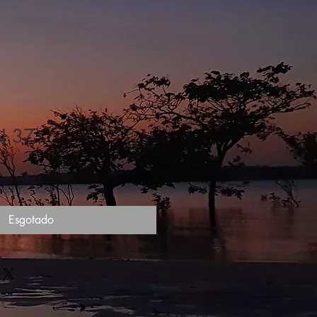
N.37
Esgotado