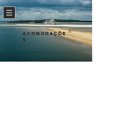
Acomodaçõe
s