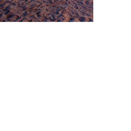
roteiros e valorEs
Nós sugerimos roteiros onde você pode conhecer
a Amazônia e também fazer as atividades do seu
evento,
mas claro que podemos adaptá-lo para o seu
interesse.
Temos condições especiais de pagamento e
gratuidades para você realizar seu evento
conosco:
4 DIAS